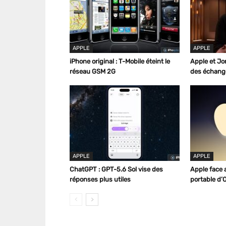
APPLE
APPLE
iPhone original : T-Mobile éteint le
Apple et Jo
réseau GSM 2G
des échange
APPLE
APPLE
ChatGPT : GPT-5.6 Sol vise des
Apple face a
réponses plus utiles
portable d’