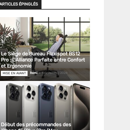
ARTICLES ÉPINGLÉS
Le Siège de Bureau Flexispot BS12
Pro : L’Alliance Parfaite entre Confort
et Ergonomie
Rémi
-
1 novembre 2024
MISE EN AVANT
Début des précommandes des