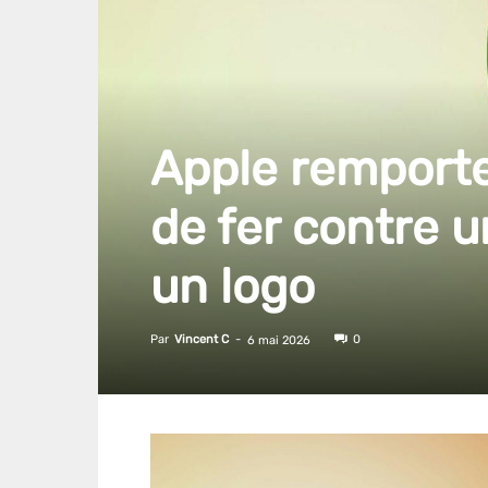
Apple remporte
de fer contre u
un logo
Par
Vincent C
-
0
6 mai 2026