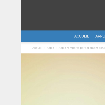
ACCUEIL
APPL
Accueil
Apple
Apple remporte partiellement son br