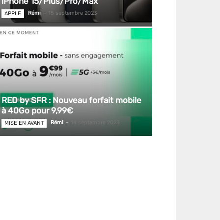
iPhone 15/Plus/Pro/Max
Rémi
-
15 septembre 2023
APPLE
RED by SFR : Nouveau forfait mobile
à 40Go pour 9,99€
Rémi
-
14 septembre 2023
MISE EN AVANT