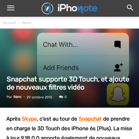
Accueil
News
Snapchat supporte 3D Touch, et ajoute
de nouveaux filtres vidéo
Par
Rémi
-
0
29 octobre 2015
Après
Skype
, c’est au tour de
Snapchat
de prendre
en charge le 3D Touch des iPhone 6s (Plus). La mise
à jour 9.18.0.0 apporte également de nouveaux