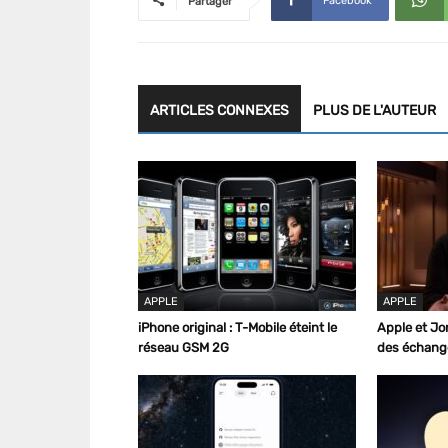
Facebook
Partager
ARTICLES CONNEXES
PLUS DE L'AUTEUR
APPLE
APPLE
iPhone original : T-Mobile éteint le
Apple et Jo
réseau GSM 2G
des échange