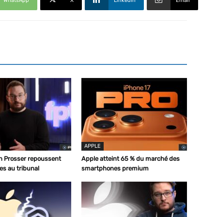
WhatsApp
X
Linkedin
Email
APPLE
n Prosser repoussent
Apple atteint 65 % du marché des
s au tribunal
smartphones premium