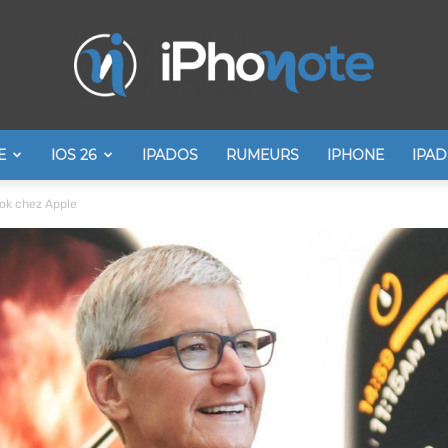
E
IOS 26
IPADOS
RUMEURS
IPHONE
IPAD
iPhonote
ook chez Apple