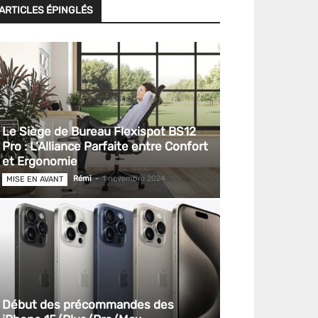
ARTICLES ÉPINGLÉS
Le Siège de Bureau Flexispot BS12
Pro : L’Alliance Parfaite entre Confort
et Ergonomie
Rémi
-
1 novembre 2024
MISE EN AVANT
Début des précommandes des