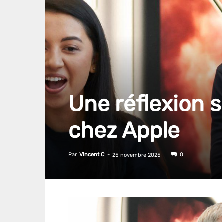
Une réflexion s
chez Apple
Par
Vincent C
-
0
25 novembre 2025