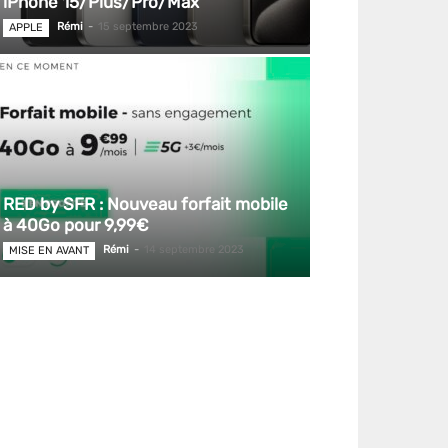
iPhone 15/Plus/Pro/Max
Rémi
-
15 septembre 2023
APPLE
RED by SFR : Nouveau forfait mobile
à 40Go pour 9,99€
Rémi
-
14 septembre 2023
MISE EN AVANT