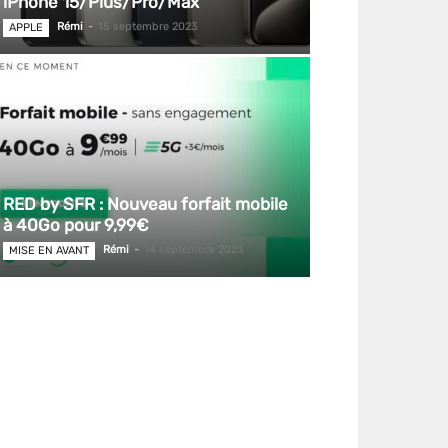
iPhone 15/Plus/Pro/Max
Rémi
-
15 septembre 2023
APPLE
RED by SFR : Nouveau forfait mobile
à 40Go pour 9,99€
Rémi
-
14 septembre 2023
MISE EN AVANT