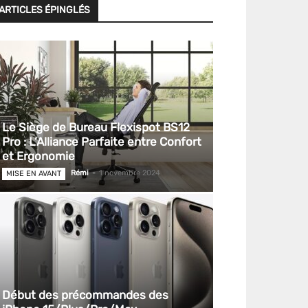
ARTICLES ÉPINGLÉS
Le Siège de Bureau Flexispot BS12
Pro : L’Alliance Parfaite entre Confort
et Ergonomie
Rémi
-
1 novembre 2024
MISE EN AVANT
Début des précommandes des