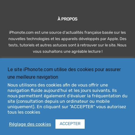
À PROPOS
iPhonote.com est une source d'actualités française basée sur les
nouvelles technologies et les appareils développés par Apple. Des
tests, tutoriels et autres astuces sont à retrouver sur le site. Nous
vous souhaitons une agréable lecture !
Le site iPhonote.com utilise des cookies pour assurer
SUIVEZ-NOUS
une meilleure navigation
Nous utilisons des cookies afin de vous offrir une
navigation fluide aujourd’hui et les jours suivants. Ils
nous permettent également d'évaluer la fréquentation du
site (consultation depuis un ordinateur ou mobile
uniquement). En cliquant sur "ACCEPTER" vous autorisez
tous les cookies
À PROPOS
DEVENIR RÉDACTEUR
CONTACT
PUBLICITÉ / ADVERTISING
MENTIONS LÉGALES
ACCEPTER
Réglage des cookies
© iPhonote.com 2009 - 2026