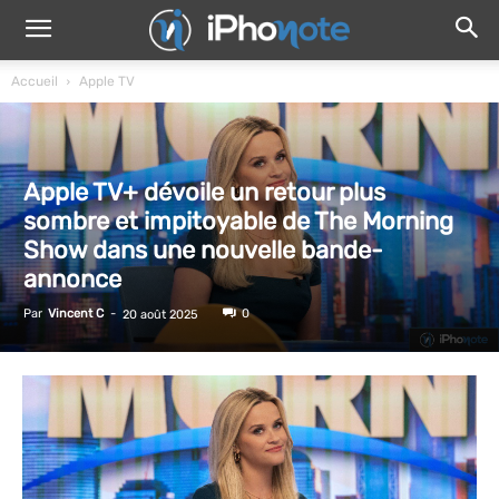
Accueil
Apple TV
Apple TV+ dévoile un retour plus
sombre et impitoyable de The Morning
Show dans une nouvelle bande-
annonce
Par
Vincent C
-
0
20 août 2025