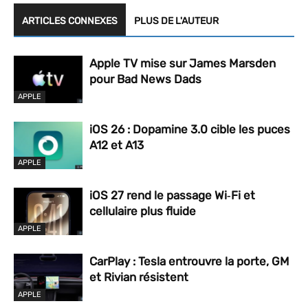
ARTICLES CONNEXES
PLUS DE L'AUTEUR
Apple TV mise sur James Marsden
pour Bad News Dads
APPLE
iOS 26 : Dopamine 3.0 cible les puces
A12 et A13
APPLE
iOS 27 rend le passage Wi‑Fi et
cellulaire plus fluide
APPLE
CarPlay : Tesla entrouvre la porte, GM
et Rivian résistent
APPLE