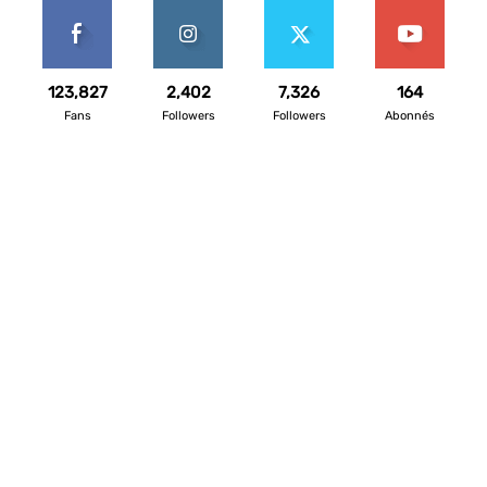
123,827
2,402
7,326
164
Fans
Followers
Followers
Abonnés