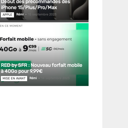
Début des précommandes des
iPhone 15/Plus/Pro/Max
Rémi
-
15 septembre 2023
APPLE
RED by SFR : Nouveau forfait mobile
à 40Go pour 9,99€
Rémi
-
14 septembre 2023
MISE EN AVANT