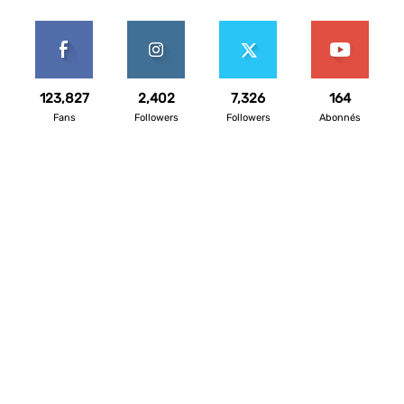
123,827
2,402
7,326
164
Fans
Followers
Followers
Abonnés