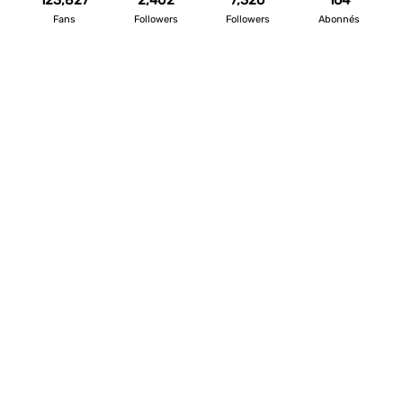
123,827
2,402
7,326
164
Fans
Followers
Followers
Abonnés