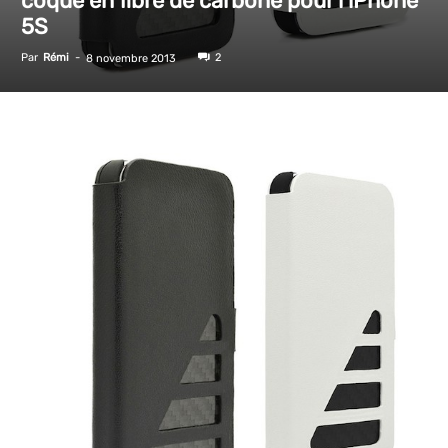
coque en fibre de carbone pour l’iPhone
5S
Par
Rémi
-
2
8 novembre 2013