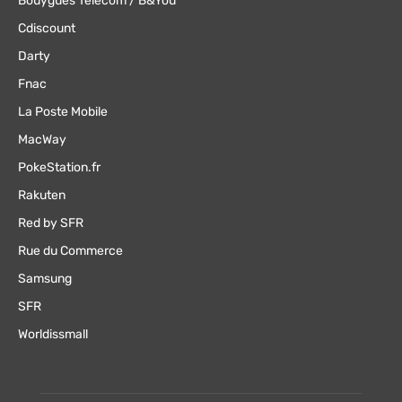
Bouygues Telecom / B&You
Cdiscount
Darty
Fnac
La Poste Mobile
MacWay
PokeStation.fr
Rakuten
Red by SFR
Rue du Commerce
Samsung
SFR
Worldissmall