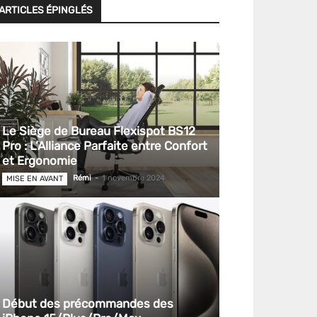
ARTICLES ÉPINGLÉS
Le Siège de Bureau Flexispot BS12
Pro : L’Alliance Parfaite entre Confort
et Ergonomie
Rémi
-
1 novembre 2024
MISE EN AVANT
Début des précommandes des