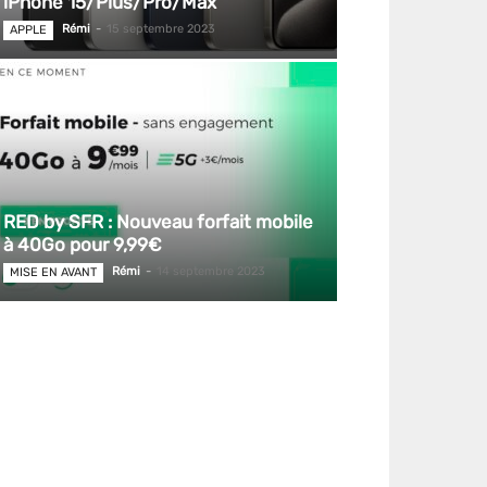
iPhone 15/Plus/Pro/Max
Rémi
-
15 septembre 2023
APPLE
RED by SFR : Nouveau forfait mobile
à 40Go pour 9,99€
Rémi
-
14 septembre 2023
MISE EN AVANT