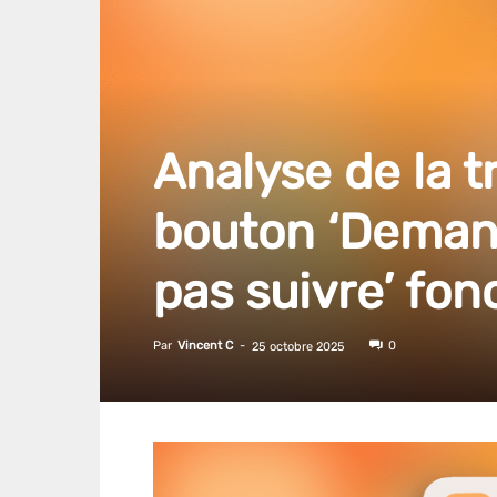
Analyse de la t
bouton ‘Demand
pas suivre’ fon
Par
Vincent C
-
0
25 octobre 2025