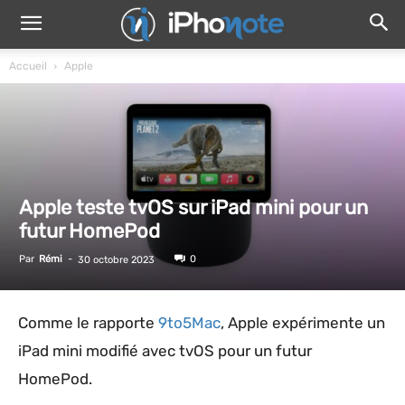
Accueil
Apple
Apple teste tvOS sur iPad mini pour un
futur HomePod
Par
Rémi
-
0
30 octobre 2023
Comme le rapporte
9to5Mac
, Apple expérimente un
iPad mini modifié avec tvOS pour un futur
HomePod.