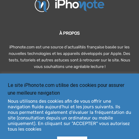
À PROPOS
iPhonote.com est une source d'actualités française basée sur les
nouvelles technologies et les appareils développés par Apple. Des
tests, tutoriels et autres astuces sont à retrouver sur le site. Nous
vous souhaitons une agréable lecture !
Le site iPhonote.com utilise des cookies pour assurer
SUIVEZ-NOUS
une meilleure navigation
Nous utilisons des cookies afin de vous offrir une
navigation fluide aujourd’hui et les jours suivants. Ils
nous permettent également d'évaluer la fréquentation du
site (consultation depuis un ordinateur ou mobile
uniquement). En cliquant sur "ACCEPTER" vous autorisez
tous les cookies
À PROPOS
DEVENIR RÉDACTEUR
CONTACT
PUBLICITÉ / ADVERTISING
MENTIONS LÉGALES