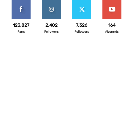
123,827
2,402
7,326
164
Fans
Followers
Followers
Abonnés