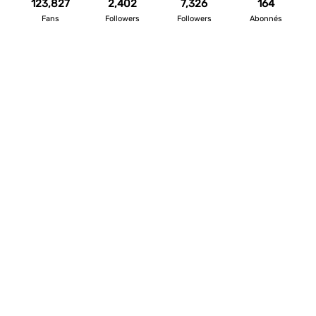
123,827
2,402
7,326
164
Fans
Followers
Followers
Abonnés