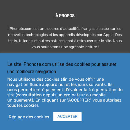
À PROPOS
iPhonote.com est une source d'actualités française basée sur les
nouvelles technologies et les appareils développés par Apple. Des
tests, tutoriels et autres astuces sont à retrouver sur le site. Nous
vous souhaitons une agréable lecture !
Le site iPhonote.com utilise des cookies pour assurer
SUIVEZ-NOUS
une meilleure navigation
Nous utilisons des cookies afin de vous offrir une
navigation fluide aujourd’hui et les jours suivants. Ils
nous permettent également d'évaluer la fréquentation du
site (consultation depuis un ordinateur ou mobile
uniquement). En cliquant sur "ACCEPTER" vous autorisez
tous les cookies
À PROPOS
DEVENIR RÉDACTEUR
CONTACT
PUBLICITÉ / ADVERTISING
MENTIONS LÉGALES
ACCEPTER
Réglage des cookies
© iPhonote.com 2009 - 2026