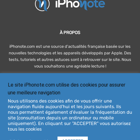
À PROPOS
iPhonote.com est une source d'actualités française basée sur les
nouvelles technologies et les appareils développés par Apple. Des
tests, tutoriels et autres astuces sont à retrouver sur le site. Nous
vous souhaitons une agréable lecture !
Le site iPhonote.com utilise des cookies pour assurer
SUIVEZ-NOUS
une meilleure navigation
Nous utilisons des cookies afin de vous offrir une
navigation fluide aujourd’hui et les jours suivants. Ils
nous permettent également d'évaluer la fréquentation du
site (consultation depuis un ordinateur ou mobile
uniquement). En cliquant sur "ACCEPTER" vous autorisez
tous les cookies
À PROPOS
DEVENIR RÉDACTEUR
CONTACT
PUBLICITÉ / ADVERTISING
MENTIONS LÉGALES